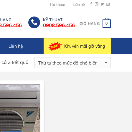
Tài khoản
Liên hệ
 HÀNG
KỸ THUẬT
0
GIỎ HÀNG
8.596.456
0908.596.456
Khuyến mãi giờ vàng
Liên hệ
t cả 3 kết quả