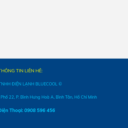
THÔNG TIN LIÊN HÊ:
TNHH ĐIỆN LẠNH BLUECOOL ©
 Phố 22, P. Bình Hưng Hoà A, Bình Tân, Hồ Chí Minh
iện Thoại:
0908 596 456