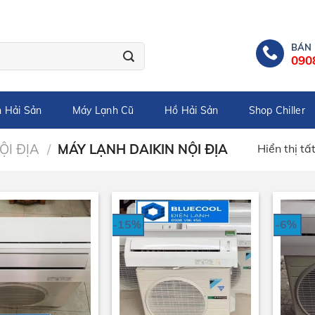
BÁN
090
 Hải Sản
Máy Lạnh Cũ
Hồ Hải Sản
Shop Chiller
ỘI ĐỊA
/
MÁY LẠNH DAIKIN NỘI ĐỊA
Hiển thị tấ
-15%
-6%