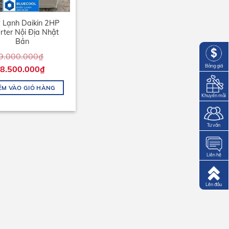
 Lạnh Daikin 2HP
rter Nội Địa Nhật
Bản
9.000.000
₫
Bảng giá
8.500.000
₫
ÊM VÀO GIỎ HÀNG
Khuyến mãi
Tư vấn
Liên hệ
Lên đầu