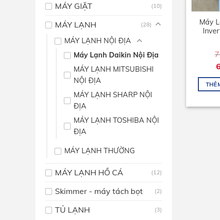
MÁY GIẶT
(10)
Máy L
MÁY LẠNH
(28)
Inver
MÁY LẠNH NỘI ĐỊA
7
Máy Lạnh Daikin Nội Địa
MÁY LẠNH MITSUBISHI
NỘI ĐỊA
THÊ
MÁY LẠNH SHARP NỘI
ĐỊA
MÁY LẠNH TOSHIBA NỘI
ĐỊA
MÁY LẠNH THƯỜNG
MÁY LẠNH HỒ CÁ
(12)
Skimmer - máy tách bọt
(2)
TỦ LẠNH
(3)