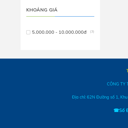
KHOẢNG GIÁ
5.000.000 - 10.000.000đ
(3)
CÔNG TY 
Địa chỉ: 62N Đường số 1, Khu
☎Số Đ