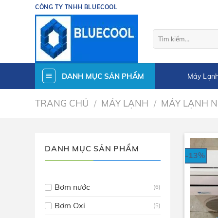
Skip
CÔNG TY TNHH BLUECOOL
to
content
Tìm
kiếm:
DANH MỤC SẢN PHẨM
Máy Lạnh
TRANG CHỦ
/
MÁY LẠNH
/
MÁY LẠNH N
DANH MỤC SẢN PHẨM
-13%
Bơm nước
(6)
Bơm Oxi
(5)