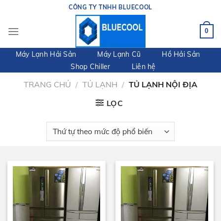
Skip
CÔNG TY TNHH BLUECOOL
to
content
0
Máy Lạnh Hải Sản
Máy Lạnh Cũ
Hồ Hải Sản
Shop Chiller
Liên hệ
TRANG CHỦ
/
TỦ LẠNH
/
TỦ LẠNH NỘI ĐỊA
LỌC