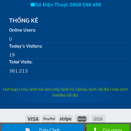
☎Số Điện Thoại:
0908 596 456
THỐNG KÊ
Online Users:
0
Today's Visitors:
19
Total Visits:
361.213
Hot tags | máy lạnh hải sản| máy lạnh hồ cá|
máy lạnh nội địa
|
máy lạnh
toshiba nội địa
Copyright 2020 ©
ĐIỆN LẠNH BLUECOOL
Zalo Chat
Gọi ngay