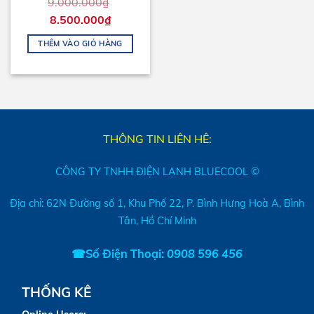
9.000.000
₫
8.500.000
₫
THÊM VÀO GIỎ HÀNG
THÔNG TIN LIÊN HÊ:
CÔNG TY TNHH ĐIỆN LẠNH BLUECOOL ©
Địa chỉ: 62N Đường số 1, Khu Phố 22, P. Bình Hưng Hoà A, Bình
Tân, Hồ Chí Minh
☎Số Điện Thoại:
0908 596 456
THỐNG KÊ