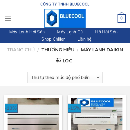
Skip
CÔNG TY TNHH BLUECOOL
to
content
0
Máy Lạnh Hải Sản
Máy Lạnh Cũ
Hồ Hải Sản
Shop Chiller
Liên hệ
TRANG CHỦ
/
THƯƠNG HIỆU
/
MÁY LẠNH DAIKIN
LỌC
-13%
-15%