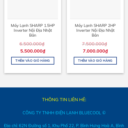
Máy Lạnh SHARP 1.5HP
Máy Lạnh SHARP 2HP
Inverter Nội Địa Nhật
Inverter Nội Địa Nhật
Bản
Bản
6.500.000
₫
7.500.000
₫
5.500.000
₫
7.000.000
₫
THÊM VÀO GIỎ HÀNG
THÊM VÀO GIỎ HÀNG
THÔNG TIN LIÊN HÊ:
CÔNG TY TNHH ĐIỆN LẠNH BLUECOOL ©
Địa chỉ: 62N Đường số 1, Khu Phố 22, P. Bình Hưng Hoà A, Bình