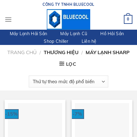
Skip
CÔNG TY TNHH BLUECOOL
to
content
0
Máy Lạnh Hải Sản
Máy Lạnh Cũ
Hồ Hải Sản
Shop Chiller
Liên hệ
TRANG CHỦ
/
THƯƠNG HIỆU
/
MÁY LẠNH SHARP
LỌC
-15%
-7%