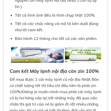
nguyên zin máy lạnh nội địa Nhật ( cần sự uy
tín ).
Tất cả hình ảnh đều là hình chụp thật 100%.
Tất cả các chức năng và mô tả bên dưới đúng
như lời cam kết.
Bảo hành 12 tháng cho tất cả các sản phẩm.
Cam kết Máy lạnh nội địa còn zin 100%
Để mua được 1 cái máy lạnh cũ nội địa Nhật Bản
có chất lượng tốt thì tiêu chí đầu tiên là phải zin
100%.Không ai muốn mình mua phải cái máy lạnh
cũ bị hư hỏng sửa lại.Với những máy đã qua sửa
chữa thì giá trị của nó bị giảm đi rất nhiều,những
máy này thì có giá rẻ bất thường .Bởi vậy khi đi