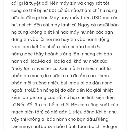
cái gì là tuyệt đối.Nên máy zin và chạy rất tốt
cũng có thể bị hư bất cứ lúc nào,thậm chí hư nặng
nữa là đằng khác.Máy bay mấy triệu USD mà còn
hư, nói chi đến cái máy lạnh cũ.Ngay cả người bán
họ cũng không biết khi nào máy hư,nên các bạn
đừng tin vào lời nói mà hãy tin vào hành động
,vào cam kết.Có nhiều chỗ nói bảo hành 5
năm,nghe thấy hoành tráng lắm nhưng chỉ bảo
hành cái lốc.Mà cái lốc là cái khó hư nhất của
“
máy lạnh inverter cũ”
.Cái mà hư nhiều nhất là
phần bo mạch,do nước ta có đọ ẩm cao.Thêm
phần môi trường nhiều bụi ,mau bị dơ dàn nóng
ngoài trời.Dàn nóng bị dơ dẫn đến lốc giải nhiệt
kém ,ampe tăng cao rất có hại cho linh kiện điện
tử.Nếu để lâu có thể bị chết BẸ (con công suất của
mạch biến tần) có giá gần 1 triệu đồng.Khi bị như
vậy thì không ai bảo hành cho bạn đâu.Riêng
Dienmaynhatban.vn bảo hành toàn bộ chỉ với gói