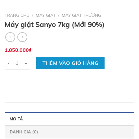
TRANG CHỦ
/
MÁY GIẶT
/
MÁY GIĂT THƯỜNG
Máy giặt Sanyo 7kg (Mới 90%)
1.850.000
₫
Số lượng
THÊM VÀO GIỎ HÀNG
MÔ TẢ
ĐÁNH GIÁ (0)