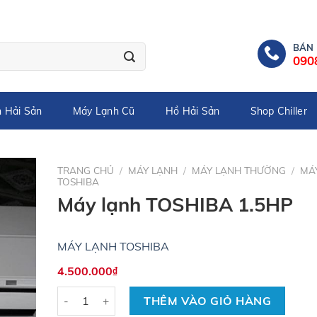
BÁN
090
 Hải Sản
Máy Lạnh Cũ
Hồ Hải Sản
Shop Chiller
TRANG CHỦ
/
MÁY LẠNH
/
MÁY LẠNH THƯỜNG
/
MÁ
TOSHIBA
Máy lạnh TOSHIBA 1.5HP
MÁY LẠNH TOSHIBA
4.500.000
₫
Số lượng
THÊM VÀO GIỎ HÀNG