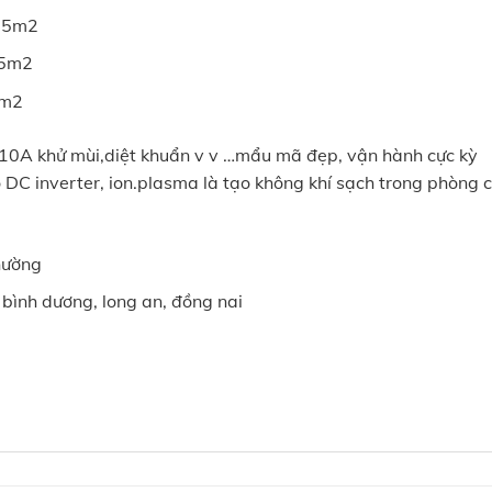
-55m2
75m2
0m2
10A khử mùi,diệt khuẩn v v …mẩu mã đẹp, vận hành cực kỳ
DC inverter, ion.plasma là tạo không khí sạch trong phòng 
hường
bình dương, long an, đồng nai