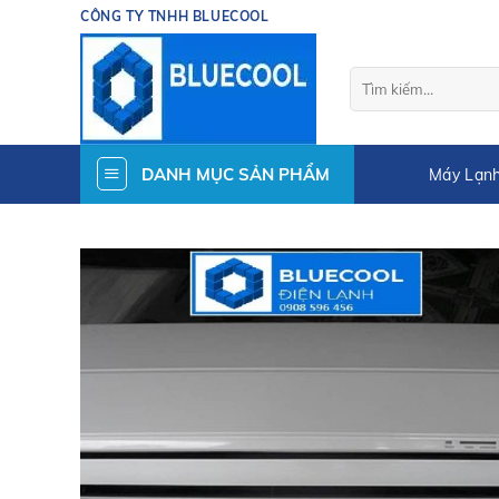
Skip
CÔNG TY TNHH BLUECOOL
to
content
Tìm
kiếm:
DANH MỤC SẢN PHẨM
Máy Lạnh