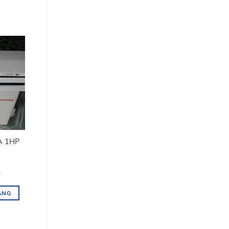
A 1HP
₫
ÀNG