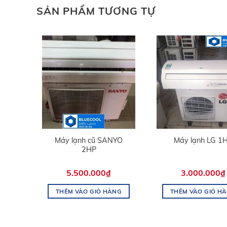
SẢN PHẨM TƯƠNG TỰ
ECH
Máy lạnh cũ SANYO
Máy lạnh LG 1
2HP
5.500.000
₫
3.000.000
₫
NG
THÊM VÀO GIỎ HÀNG
THÊM VÀO GIỎ H