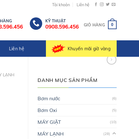
Tài khoản
Liên hệ
 HÀNG
KỸ THUẬT
0
GIỎ HÀNG
8.596.456
0908.596.456
Khuyến mãi giờ vàng
Liên hệ
Y LẠNH
DANH MỤC SẢN PHẨM
Bơm nước
(6)
Bơm Oxi
(5)
MÁY GIẶT
(10)
MÁY LẠNH
(28)