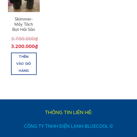
Skimmer-
Máy Tách
Bọt Hải Sản
3.700.000
₫
3.200.000
₫
THÊM
VÀO GIỎ
HÀNG
THÔNG TIN LIÊN HÊ:
CÔNG TY TNHH ĐIỆN LẠNH BLUECOOL ©