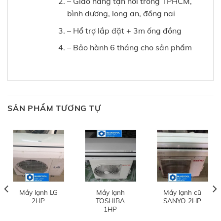
– Giao hàng tận nơi trong TPHCM,
bình dương, long an, đồng nai
– Hổ trợ lắp đặt + 3m ống đồng
– Bảo hành 6 tháng cho sản phẩm
SẢN PHẨM TƯƠNG TỰ
Máy lạnh LG
Máy lạnh
Máy lạnh cũ
2HP
TOSHIBA
SANYO 2HP
1HP