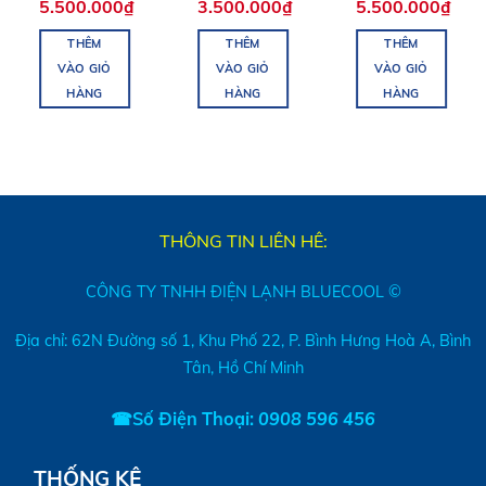
5.500.000
₫
3.500.000
₫
5.500.000
₫
THÊM
THÊM
THÊM
VÀO GIỎ
VÀO GIỎ
VÀO GIỎ
HÀNG
HÀNG
HÀNG
THÔNG TIN LIÊN HÊ:
CÔNG TY TNHH ĐIỆN LẠNH BLUECOOL ©
Địa chỉ: 62N Đường số 1, Khu Phố 22, P. Bình Hưng Hoà A, Bình
Tân, Hồ Chí Minh
☎Số Điện Thoại:
0908 596 456
THỐNG KÊ