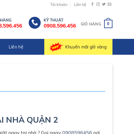
Tài khoản
Liên hệ
 HÀNG
KỸ THUẬT
0
GIỎ HÀNG
8.596.456
0908.596.456
Khuyến mãi giờ vàng
Liên hệ
ẠI NHÀ QUẬN 2
giặt ngay tại nhà ? Gọi ngay
0908596456
nơi