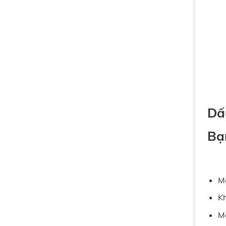
Dấ
Bạ
Má
Kh
Má