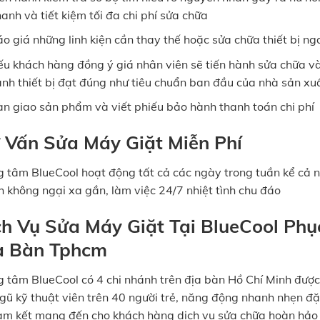
anh và tiết kiệm tối đa chi phí sửa chữa
o giá những linh kiện cần thay thế hoặc sửa chữa thiết bị n
u khách hàng đồng ý giá nhân viên sẽ tiến hành sửa chữa v
nh thiết bị đạt đúng như tiêu chuẩn ban đầu của nhà sản xu
n giao sản phẩm và viết phiếu bảo hành thanh toán chi phí
 Vấn Sửa Máy Giặt Miễn Phí
g tâm BlueCool hoạt động tất cả các ngày trong tuần kể cả 
h không ngại xa gần, làm việc 24/7 nhiệt tình chu đáo
ch Vụ Sửa Máy Giặt Tại BlueCool Ph
a Bàn Tphcm
g tâm BlueCool có 4 chi nhánh trên địa bàn Hồ Chí Minh được
ngũ kỹ thuật viên trên 40 người trẻ, năng động nhanh nhẹn đ
cam kết mang đến cho khách hàng dịch vụ sửa chữa hoàn hảo 