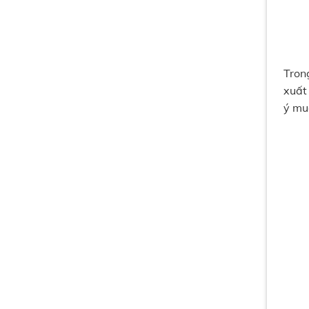
Tron
xuất
ý mu