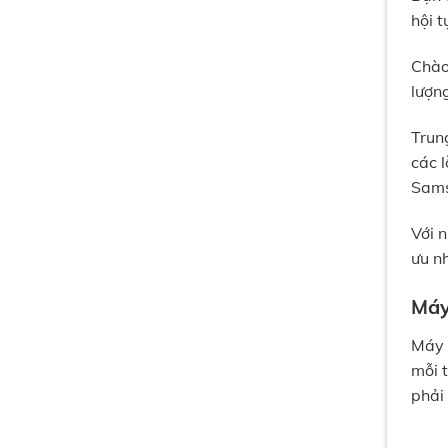
hội 
Chào
lượn
Trun
các 
Sams
Với 
ưu n
Máy
Máy 
mỗi t
phải