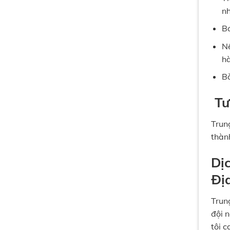
nh
Bá
Nế
hà
Bà
Tư
Trun
thàn
Dị
Đị
Trun
đội 
tôi 