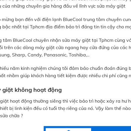
tụ của những chuyên gia hàng đầu về lĩnh vực sửa máy giặt
 mừng bạn đến với điện lạnh BlueCool trung tâm chuyên cu
g bậc nhất tại Tphcm địa điểm bảo trì đáng tin tin cậy cho mọ
g tâm BlueCool chuyên nhận sửa máy giặt tại Tphcm cùng với
lỗi trên các dòng máy giặt cửa ngang hay cửa đứng của các hã
ung, Sharp, Candy, Panasonic, Toshiba,..
nhiều năm kinh nghiệm chúng tôi đảm bảo chuẩn đoán đúng b
hất nhằm giúp khách hàng tiết kiệm được nhiều chi phí cũng n
 giặt không hoạt động
giặt hoạt động thường siêng thì việc bảo trì hoặc xảy ra hư h
hiết bị linh kiện đều có tuổi thọ riêng của nó. Vậy làm thế n
 sửa chữa ?