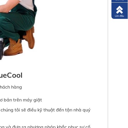
Lên đầu
lueCool
khách hàng
cơ bản trên máy giặt
chúng tôi sẽ điều kỹ thuật đến tận nhà quý
ỏng và đưa ra phương pháp khắc phục sự cố