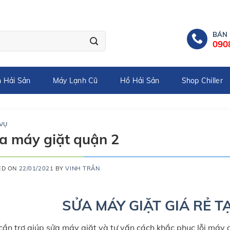
BÁN
090
 Hải Sản
Máy Lạnh Cũ
Hồ Hải Sản
Shop Chiller
 VỤ
a máy giặt quận 2
ED ON
22/01/2021
BY
VINH TRẦN
SỬA MÁY GIẶT GIÁ RẺ T
cần trợ giúp sửa máy giặt và tư vấn cách khắc phục lỗi máy 