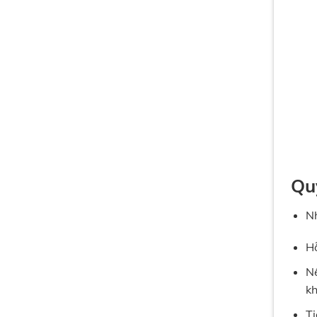
Qu
Nh
Hỗ
Nế
kh
Ti