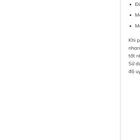
Độ
Má
Má
Khi 
nhan
tốt n
Sử d
độ u