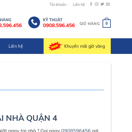
Tài khoản
Liên hệ
 HÀNG
KỸ THUẬT
0
GIỎ HÀNG
8.596.456
0908.596.456
Khuyến mãi giờ vàng
Liên hệ
ẠI NHÀ QUẬN 4
giặt ngay tại nhà ? Gọi ngay
0908596456
nơi