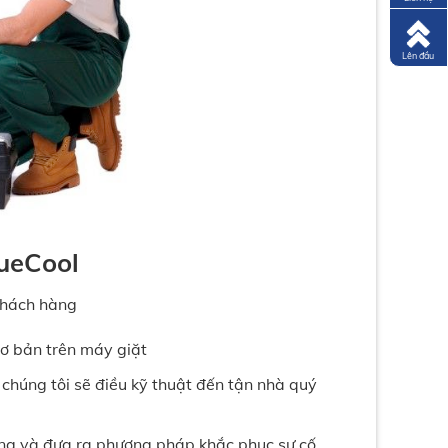
Lên đầu
lueCool
khách hàng
cơ bản trên máy giặt
chúng tôi sẽ điều kỹ thuật đến tận nhà quý
ỏng và đưa ra phương pháp khắc phục sự cố