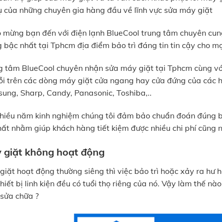
tụ của những chuyên gia hàng đầu về lĩnh vực sửa máy giặt
 mừng bạn đến với điện lạnh BlueCool trung tâm chuyên cu
g bậc nhất tại Tphcm địa điểm bảo trì đáng tin tin cậy cho mọ
g tâm BlueCool chuyên nhận sửa máy giặt tại Tphcm cùng với
lỗi trên các dòng máy giặt cửa ngang hay cửa đứng của các hã
ung, Sharp, Candy, Panasonic, Toshiba,..
nhiều năm kinh nghiệm chúng tôi đảm bảo chuẩn đoán đúng b
hất nhằm giúp khách hàng tiết kiệm được nhiều chi phí cũng n
 giặt không hoạt động
giặt hoạt động thường siêng thì việc bảo trì hoặc xảy ra hư h
hiết bị linh kiện đều có tuổi thọ riêng của nó. Vậy làm thế n
 sửa chữa ?