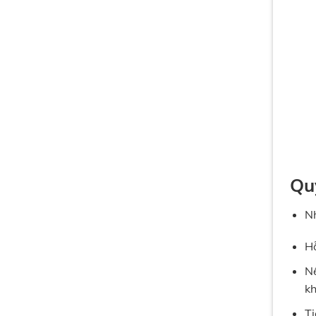
Qu
Nh
Hỗ
Nế
kh
Ti