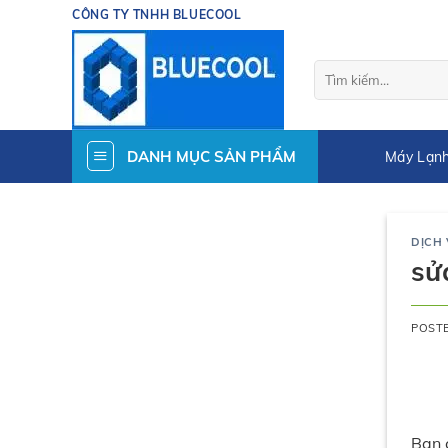
Skip
CÔNG TY TNHH BLUECOOL
to
content
Tìm
kiếm:
DANH MỤC SẢN PHẨM
Máy Lạnh
DỊCH
sử
POST
Bạn 