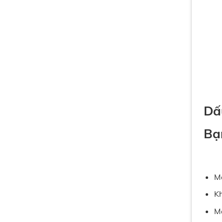
Dấ
Bạ
Má
Kh
Má