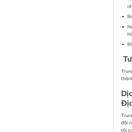
nh
Bá
Nế
hà
Bà
Tư
Trun
thàn
Dị
Đị
Trun
đội 
tôi 