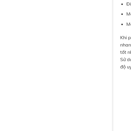
Độ
Má
Má
Khi 
nhan
tốt n
Sử d
độ u