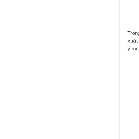
Tron
xuất
ý mu