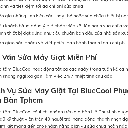
anh và tiết kiệm tối đa chi phí sửa chữa
o giá những linh kiện cần thay thế hoặc sửa chữa thiết bị n
u khách hàng đồng ý giá nhân viên sẽ tiến hành sửa chữa v
nh thiết bị đạt đúng như tiêu chuẩn ban đầu của nhà sản xu
n giao sản phẩm và viết phiếu bảo hành thanh toán chi phí
 Vấn Sửa Máy Giặt Miễn Phí
g tâm BlueCool hoạt động tất cả các ngày trong tuần kể cả 
h không ngại xa gần, làm việc 24/7 nhiệt tình chu đáo
ch Vụ Sửa Máy Giặt Tại BlueCool Ph
a Bàn Tphcm
g tâm BlueCool có 4 chi nhánh trên địa bàn Hồ Chí Minh được
ngũ kỹ thuật viên trên 40 người trẻ, năng động nhanh nhẹn đ
cam kết mang đến cho khách hàng dịch vụ sửa chữa hoàn hảo 