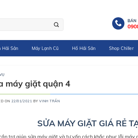
BÁN
090
 Hải Sản
Máy Lạnh Cũ
Hồ Hải Sản
Shop Chiller
 VỤ
a máy giặt quận 4
ED ON
22/01/2021
BY
VINH TRẦN
SỬA MÁY GIẶT GIÁ RẺ T
cần trợ giúp sửa máy giặt và tư vấn cách khắc phục lỗi máy 