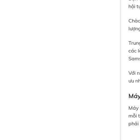
hội 
Chào
lượn
Trun
các 
Sams
Với 
ưu n
Máy
Máy 
mỗi t
phải