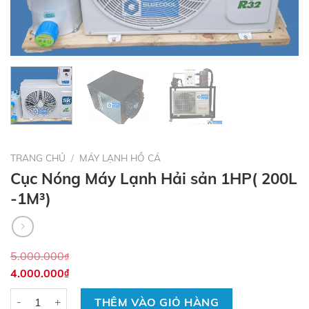
TRANG CHỦ
/
MÁY LẠNH HỒ CÁ
Cục Nóng Máy Lạnh Hải sản 1HP( 200L
-1M³)
5.000.000
₫
4.000.000
₫
Số lượng
THÊM VÀO GIỎ HÀNG