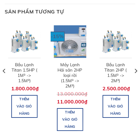
SẢN PHẨM TƯƠNG TỰ
-15%
Bầu Lạnh
Máy Lạnh
Bầu Lạnh
Titan 1.5HP (
Hải sản 2HP
Titan 2HP (
1M³ ->
loại rời
1.5M³ ->
1.5M³)
(1.5M³ ->
2M³)
2M³)
1.800.000
₫
2.500.000
₫
13.000.000
₫
THÊM
THÊM
11.000.000
₫
VÀO GIỎ
VÀO GIỎ
THÊM
HÀNG
HÀNG
VÀO GIỎ
HÀNG