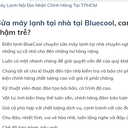
áy Lạnh Nội Địa Nhật Chính Hãng Tại TPHCM
ửa máy lạnh tại nhà tại Bluecool
, c
chậm trễ?
Điện lạnh BlueCool chuyên sửa máy lạnh tại nhà chuyên ngh
những sự cố nhỏ cho đến những hư hỏng nặng.
Luôn có mặt nhanh chóng để giải quyết vấn đề của quý kh
Chúng tôi sẽ cho kĩ thuật đến tận nhà kiểm tra và báo chi phí
kiện chính hãng chất lượng cao với giá rẻ phải chăng.
Kỹ thuật viên được đào tạo bài bản, có trình độ cao.
Vật tư, linh kiện thay thế luôn sẵn, chính hãng đảm bảo tươn
Giá cả phù hợp với chất lượng dịch vụ, cạnh tranh với các đơ
Chu đáo, nhiệt tình, vui vẻ hòa nhã, luôn lắng nghe và đáp
Chế độ bảo hành, hậu mãi