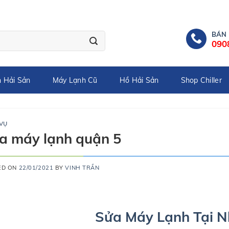
BÁN
090
 Hải Sản
Máy Lạnh Cũ
Hồ Hải Sản
Shop Chiller
 VỤ
a máy lạnh quận 5
ED ON
22/01/2021
BY
VINH TRẦN
Sửa Máy Lạnh Tại N