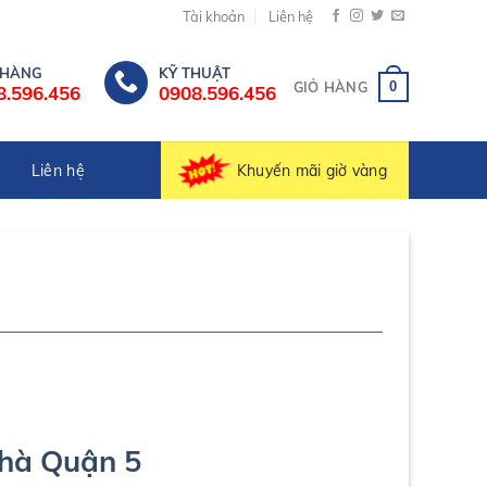
Tài khoản
Liên hệ
 HÀNG
KỸ THUẬT
0
GIỎ HÀNG
8.596.456
0908.596.456
Khuyến mãi giờ vàng
Liên hệ
hà Quận 5