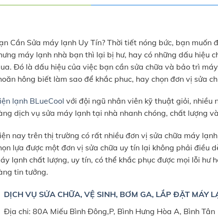
ạn Cần Sửa máy lạnh Uy Tín? Thời tiết nóng bức, bạn muốn đ
hưng máy lạnh nhà bạn thì lại bị hư, hay có những dấu hiệu 
ua. Đó là dấu hiệu của việc bạn cần sửa chữa và bảo trì má
hoăn hông biết làm sao để khắc phuc, hay chọn đơn vị sửa c
iện lạnh BLueCool
với đội ngũ nhân viên kỹ thuật giỏi, nhiề
àng dịch vụ sửa máy lạnh tại nhà nhanh chóng, chất lượng và
iện nay trên thị trường có rất nhiều đơn vị sửa chữa máy lạnh
họn lựa được một đơn vị sửa chữa uy tín lại không phải điều 
áy lạnh chất lượng, uy tín, có thể khắc phục được mọi lỗi h
àng tin tưởng.
DỊCH VỤ SỬA CHỮA, VỆ SINH, BƠM GA, LẮP ĐẶT MÁY 
Địa chi: 80A Miếu Bình Đông,P, Bình Hưng Hòa A, Bình Tân