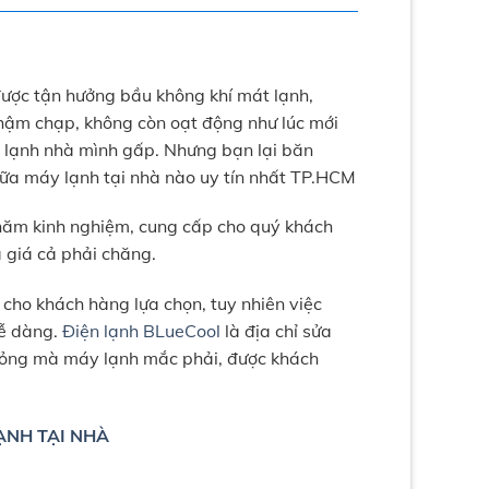
ược tận hưởng bầu không khí mát lạnh,
chậm chạp, không còn oạt động như lúc mới
y lạnh nhà mình gấp. Nhưng bạn lại băn
hữa máy lạnh tại nhà nào uy tín nhất TP.HCM
u năm kinh nghiệm, cung cấp cho quý khách
 giá cả phải chăng.
 cho khách hàng lựa chọn, tuy nhiên việc
dễ dàng.
Điện lạnh BLueCool
là địa chỉ sửa
ư hỏng mà máy lạnh mắc phải, được khách
LẠNH TẠI NHÀ