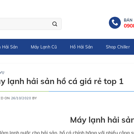
BÁN
090
 Hải Sản
Máy Lạnh Cũ
Hồ Hải Sản
Shop Chiller
 VỤ
y lạnh hải sản hồ cá giá rẻ top 1
ED ON
26/10/2020
BY
Máy lạnh hải sả
làm lạnh nước cho hải sản, hồ cá chính hãng với nhiều công