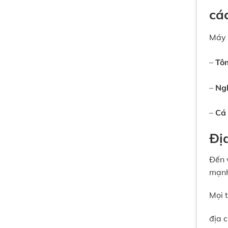
cá
Máy 
–
Tô
–
Ngh
–
Cá 
Địa
Đến 
mạnh
Mọi t
địa 