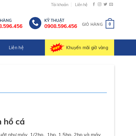
Tài khoản
Liên hệ
 HÀNG
KỸ THUẬT
0
GIỎ HÀNG
8.596.456
0908.596.456
Khuyến mãi giờ vàng
Liên hệ
n hồ cá
 suât như máy 1/2hp, 1hp. 1.5hp, 2hp và máy