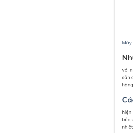
Máy 
Nh
với 
sản 
hàng
Cá
hiện
bên 
nhiệ