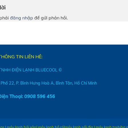
lời
phải
đăng nhập
để gửi phản hồi.
THÔNG TIN LIÊN HÊ:
TNHH ĐIỆN LẠNH BLUECOOL ©
 Phố 22, P. Bình Hưng Hoà A, Bình Tân, Hồ Chí Minh
iện Thoại:
0908 596 456
gs | máy lạnh hải sản| máy lạnh hồ cá|
máy lạnh nội địa
|
máy lạnh toshiba n