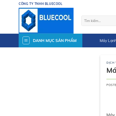
Skip
CÔNG TY TNHH BLUECOOL
to
content
Tìm
kiếm:
DANH MỤC SẢN PHẨM
Máy Lạnh
DỊCH
Má
POST
Máy 