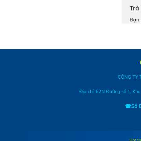
Trả 
Bạn 
CÔNG TY 
Địa chỉ: 62N Đường số 1, Khu
☎Số Đ
Hot ta