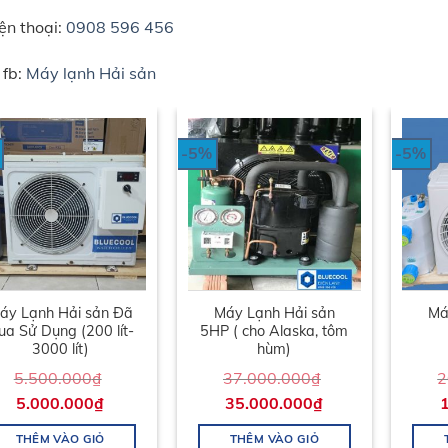
ện thoại:
0908 596 456
 fb:
Máy lạnh Hải sản
-5%
-5%
áy Lạnh Hải sản Đã
Máy Lạnh Hải sản
Má
ua Sử Dụng (200 lít-
5HP ( cho Alaska, tôm
3000 lít)
hùm)
5.500.000
₫
37.000.000
₫
2
5.000.000
₫
35.000.000
₫
THÊM VÀO GIỎ
THÊM VÀO GIỎ