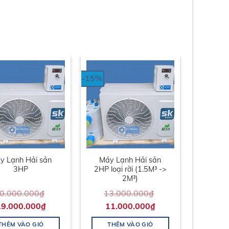
-15%
y Lạnh Hải sản
Máy Lạnh Hải sản
3HP
2HP loại rời (1.5M³ ->
2M³)
0.000.000
₫
13.000.000
₫
19.000.000
₫
11.000.000
₫
THÊM VÀO GIỎ
THÊM VÀO GIỎ