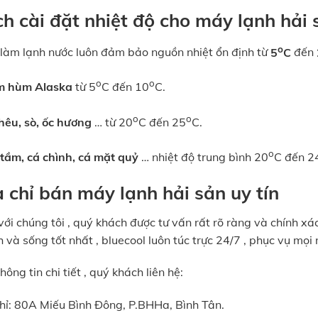
ch cài đặt nhiệt độ cho máy lạnh hải 
o
làm lạnh nước luôn đảm bảo nguồn nhiệt ổn định từ
5
C
đến
o
o
m hùm Alaska
từ 5
C đến 10
C.
o
o
êu, sò, ốc hương
… từ 20
C đến 25
C.
o
tầm, cá chình, cá mặt quỷ
… nhiệt độ trung bình 20
C đến 2
 chỉ bán máy lạnh hải sản uy tín
với chúng tôi , quý khách được tư vấn rất rõ ràng và chính x
 và sống tốt nhất , bluecool luôn túc trực 24/7 , phục vụ mọi
hông tin chi tiết , quý khách liên hệ:
chỉ: 80A Miếu Bình Đông, P.BHHa, Bình Tân.