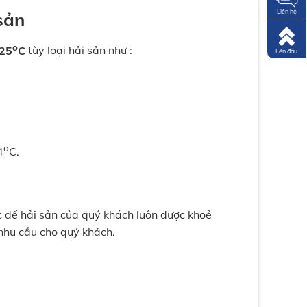
Liên hệ
sản
o
25
C
tùy loại hải sản như :
Lên đầu
o
4
C.
ác để hải sản của quý khách luôn được khoẻ
 nhu cầu cho quý khách.