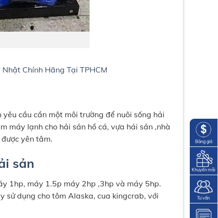
a Nhật Chính Hãng Tại TPHCM
n yêu cầu cần một môi trường để nuôi sống hải
ẩm máy lạnh cho hải sản hồ cá, vựa hái sản ,nhà
h được yên tâm.
Bảng giá
ải sản
Khuyến mãi
máy 1hp, máy 1.5p máy 2hp ,3hp và máy 5hp.
 sử dụng cho tôm Alaska, cua kingcrab, với
Tư vấn